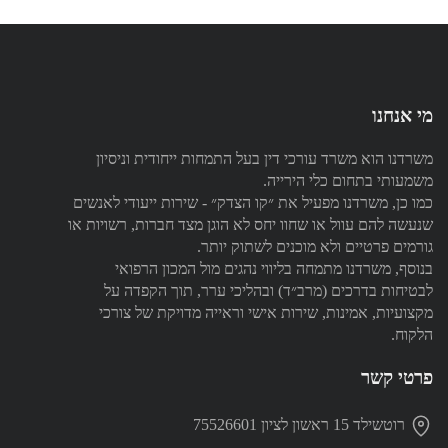
מי אנחנו
משרדנו הוא משרד עורכי דין בעל התמחות ייחודית וניסיון
משמעותי בתחום כלי הירייה.
כמו כן, משרדנו מפעיל את ״קו הצדק״ - שירות ייעודי לאנשים
שנעשה להם עוול או שחוו יחס לא הוגן מצד חברות, רשויות או
גורמים פרטיים ולא מוכנים לשתוק יותר.
בנוסף, משרדנו מתמחה בליווי נהגים מול המכון הרפואי
לבטיחות בדרכים (מרב״ד) ובהליכי ערר, תוך הקפדה על
מקצועיות, אמינות, שירות אישי וראייה מדויקת של צורכי
הלקוח.
פרטי קשר
רוטשילד 15 ראשון לציון 75526601