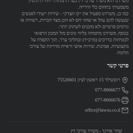
משרדנו הוא משרד עורכי דין בעל התמחות ייחודית וניסיון
משמעותי בתחום כלי הירייה.
כמו כן, משרדנו מפעיל את ״קו הצדק״ - שירות ייעודי לאנשים
שנעשה להם עוול או שחוו יחס לא הוגן מצד חברות, רשויות או
גורמים פרטיים ולא מוכנים לשתוק יותר.
בנוסף, משרדנו מתמחה בליווי נהגים מול המכון הרפואי
לבטיחות בדרכים (מרב״ד) ובהליכי ערר, תוך הקפדה על
מקצועיות, אמינות, שירות אישי וראייה מדויקת של צורכי
הלקוח.
פרטי קשר
רוטשילד 15 ראשון לציון 75526601
077-8066677
077-8066676
office@lawso.co.il
שחר אורגד - משרד עורכי דין