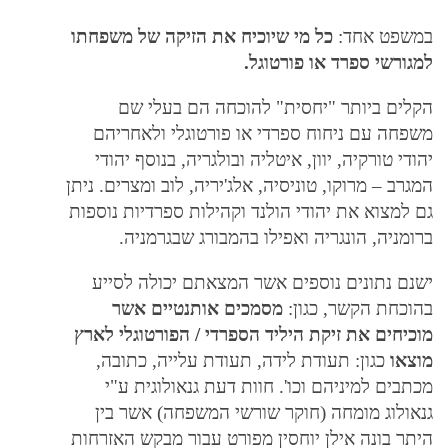
במשפט אחד:
כל מי שיוכיח את הזיקה של משפחתו
למגורשי ספרד או פורטוגל.
הקלים ביותר "יחסית" להוכחה הם בעלי שם
משפחה עם ניחוח ספרדי או פורטוגלי ולאחריהם
יהודי טורקיה, יוון, איטליה ובולגריה, בנוסף יהודי
המגרב – מרוקו, טוניסיה, אלג'יריה, לוב ומצרים. ניתן
גם למצוא את יהודי הולנד וקהילות ספרדיות נוספות
ברומניה, הונגריה ואפילו בהמבורג שבגרמניה.
ישנם נתונים נוספים אשר המצאתם יכולה לסייע
בהוכחת הקשר, כגון:
מסמכים אותנטיים אשר
מוכיחים את זיקת היליד הספרדי / הפורטוגלי לארץ
מוצאו
כגון: תעודת לידה, תעודת עלייה, כתובה,
מכתבים למיניהם וכו'. חוות דעת גנאולוגית ע"י
גנאולוג מומחה (חוקר שורשי המשפחה) אשר בין
היתר בונה אילן יוחסין מפורט עבור מבקש האזרחות